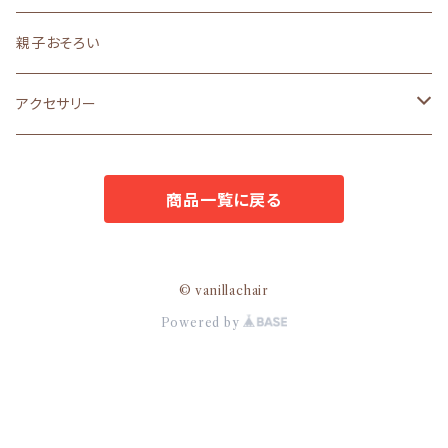
ギフト
まえをけいこ。イラスト
アクセサリー
うちの子シリーズ
ラッピングボックス
ロングセラー
作家さんバッグ
親子おそろい
文房具
POPO
ラッピングL
原優子さん
アクセサリー
ラッピングS
nosket
avion
商品一覧に戻る
ギフトセット
avion
mello
mello
le23fevrier
© vanillachair
Powered by
nuage
nosket
le23fevrier
nuage