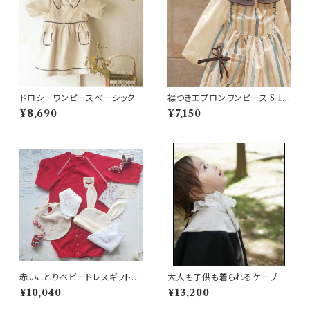
ドロシーワンピースベーシック
襟つきエプロンワンピース S 1
～5歳
¥8,690
¥7,150
赤いことりベビードレスギフトセ
大人も子供も着られるケープ
ット 新生児
¥10,040
¥13,200