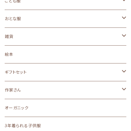
size 50～70（新生児サイズ）
こども服
ギフトセット
size 80（１歳サイズ）
size90（２歳くらいサイズ）
おとな服
オーガニック
オーガニック
オーガニック
３年着られるこども服
size110（４歳くらいサイズ）
ロングセラー
雑貨
ロングセラー
ロングセラー
ロングセラー
ロングセラー
made in JAPAN
親子おそろい
ベビー小物
３年着られるこども服
黒うさ・白うさシリーズ
絵本
made in JAPAN
made in JAPAN
made in JAPAN
made in JAPAN
オーガニック
ロングセラー
size90
size130(6～7歳くらいサイズ)
黒ねこ・白ねこシリーズ
ギフトセット
絵本のイメージの子供服
made in JAPAN
made in JAPAN
オーガニック
オーガニック
らくがきシリーズ
サイズ８０(１歳)
作家さん
liberty
madeinJAPAN
文房具
ロングセラー
その他雑貨
サイズ５０～７０
作家さん雑貨
オーガニック
ロングセラー
まえをけいこ。イラスト
ギフト
バッグ
オーダーメイド
ラッピング
作家さんアクセサリー
3年着られる子供服