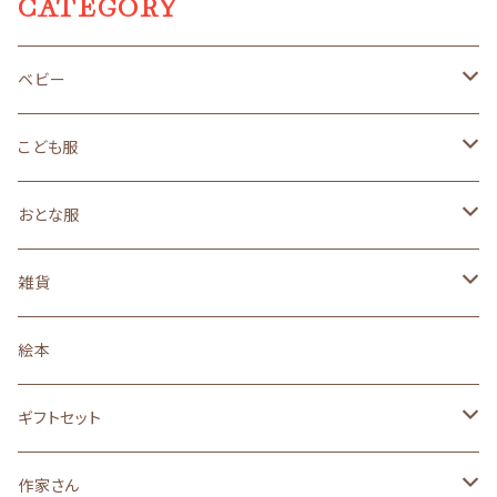
CATEGORY
ベビー
size 50～70（新生児サイズ）
こども服
ギフトセット
size 80（１歳サイズ）
size90（２歳くらいサイズ）
おとな服
オーガニック
オーガニック
オーガニック
３年着られるこども服
size110（４歳くらいサイズ）
ロングセラー
雑貨
ロングセラー
ロングセラー
ロングセラー
ロングセラー
made in JAPAN
親子おそろい
ベビー小物
３年着られるこども服
黒うさ・白うさシリーズ
絵本
made in JAPAN
made in JAPAN
made in JAPAN
made in JAPAN
オーガニック
ロングセラー
size90
size130(6～7歳くらいサイズ)
黒ねこ・白ねこシリーズ
ギフトセット
絵本のイメージの子供服
made in JAPAN
made in JAPAN
オーガニック
オーガニック
らくがきシリーズ
サイズ８０(１歳)
作家さん