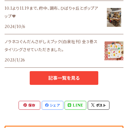
nuage
nosket
10.1より11.19まで、府中、調布、ひばりヶ丘とポップア
ップ🧡
le23fevrier
nuage
2024/10/6
ノラネコぐんだんさがしえブック(白泉社刊）全３巻ス
タイリングさせていただきました。
2023/1/26
記事一覧を見る
保存
シェア
LINE
ポスト