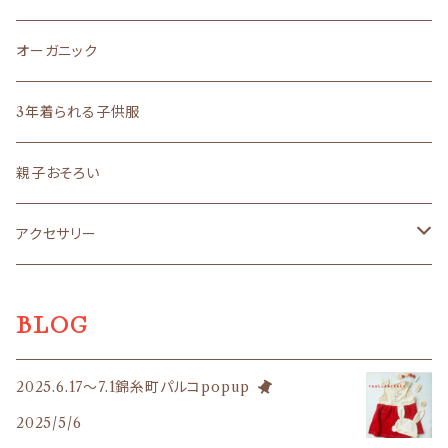
liberty
madeinJAPAN
文房具
ロングセラー
その他雑貨
サイズ５０～７０
作家さん雑貨
オーガニック
ロングセラー
まえをけいこ。イラスト
ギフト
バッグ
オーダーメイド
ラッピング
作家さんアクセサリー
3年着られる子供服
ギフト
まえをけいこ。イラスト
アクセサリー
うちの子シリーズ
ラッピングボックス
ロングセラー
作家さんバッグ
親子おそろい
文房具
POPO
ラッピングL
原優子さん
アクセサリー
ラッピングS
nosket
avion
BLOG
ギフトセット
avion
mello
2025.6.17〜7.1錦糸町パルコpopup
mello
le23fevrier
2025/5/6