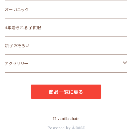
liberty
madeinJAPAN
文房具
ロングセラー
その他雑貨
サイズ５０～７０
作家さん雑貨
オーガニック
ロングセラー
まえをけいこ。イラスト
ギフト
バッグ
オーダーメイド
ラッピング
作家さんアクセサリー
3年着られる子供服
ギフト
まえをけいこ。イラスト
アクセサリー
うちの子シリーズ
ラッピングボックス
ロングセラー
作家さんバッグ
親子おそろい
文房具
POPO
ラッピングL
原優子さん
アクセサリー
ラッピングS
nosket
avion
商品一覧に戻る
ギフトセット
avion
mello
mello
le23fevrier
© vanillachair
Powered by