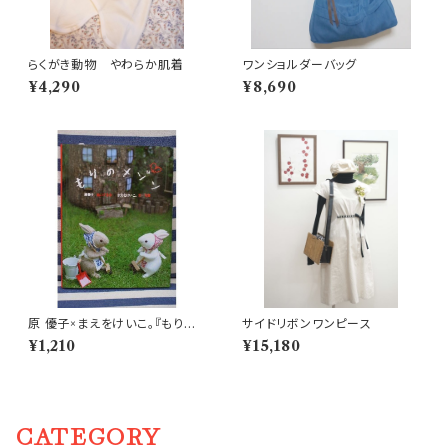
らくがき動物 やわらか肌着
ワンショルダーバッグ
¥4,290
¥8,690
原 優子×まえをけいこ。『もりの
サイドリボンワンピース
メゾン』
¥1,210
¥15,180
CATEGORY