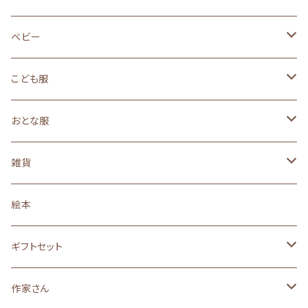
ベビー
size 50～70（新生児サイズ）
こども服
ギフトセット
size 80（１歳サイズ）
size90（２歳くらいサイズ）
おとな服
オーガニック
オーガニック
オーガニック
３年着られるこども服
size110（４歳くらいサイズ）
ロングセラー
雑貨
ロングセラー
ロングセラー
ロングセラー
ロングセラー
made in JAPAN
親子おそろい
ベビー小物
３年着られるこども服
黒うさ・白うさシリーズ
絵本
made in JAPAN
made in JAPAN
made in JAPAN
made in JAPAN
オーガニック
ロングセラー
size90
size130(6～7歳くらいサイズ)
黒ねこ・白ねこシリーズ
ギフトセット
絵本のイメージの子供服
made in JAPAN
made in JAPAN
オーガニック
オーガニック
らくがきシリーズ
サイズ８０(１歳)
作家さん