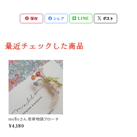
保存
シェア
LINE
ポスト
最近チェックした商品
melloさん 若草物語ブローチ
¥4,180