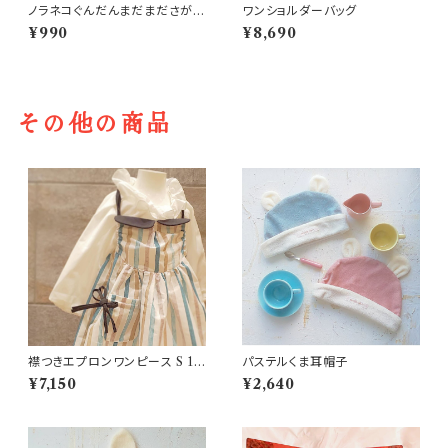
ノラネコぐんだんまだまださがし
ワンショルダーバッグ
えブック
¥990
¥8,690
その他の商品
襟つきエプロンワンピース S 1
パステルくま耳帽子
～5歳
¥7,150
¥2,640