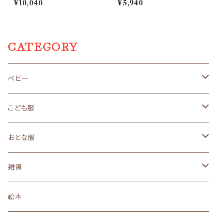
¥10,040
¥5,940
CATEGORY
ベビー
size 50～70（新生児サイズ）
こども服
ギフトセット
size 80（１歳サイズ）
size90（２歳くらいサイズ）
おとな服
オーガニック
オーガニック
オーガニック
３年着られるこども服
size110（４歳くらいサイズ）
ロングセラー
雑貨
ロングセラー
ロングセラー
ロングセラー
ロングセラー
made in JAPAN
親子おそろい
ベビー小物
３年着られるこども服
黒うさ・白うさシリーズ
絵本