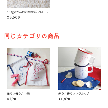
nuageさんの若草物語ブローチ
¥5,500
同じカテゴリの商品
赤うさ青うさ巾着
赤うさ青うさマグカップ
¥1,780
¥1,870