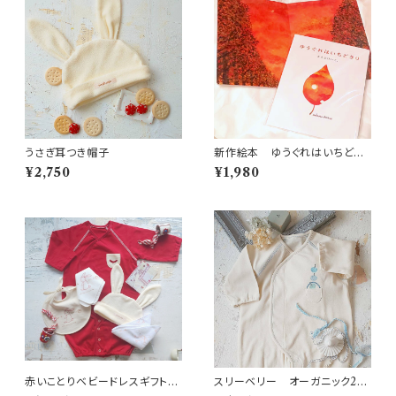
うさぎ耳つき帽子
新作絵本 ゆうぐれはいちどき
り
¥2,750
¥1,980
赤いことりベビードレスギフトセ
スリーベリー オーガニック2W
ット 新生児
AYベビードレス