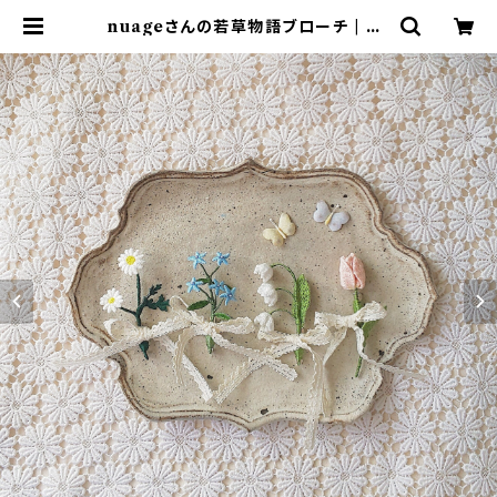
nuageさんの若草物語ブローチ | va
nillachair