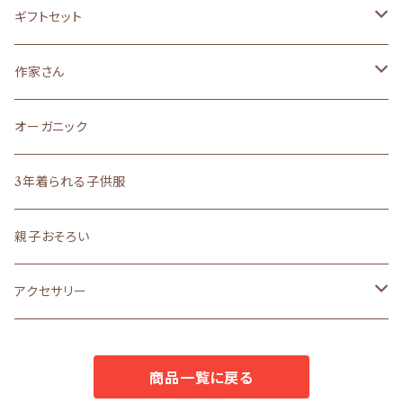
made in JAPAN
made in JAPAN
made in JAPAN
made in JAPAN
オーガニック
ロングセラー
size90
size130(6～7歳くらいサイズ)
黒ねこ・白ねこシリーズ
ギフトセット
絵本のイメージの子供服
made in JAPAN
made in JAPAN
オーガニック
オーガニック
らくがきシリーズ
サイズ８０(１歳)
作家さん
liberty
madeinJAPAN
文房具
ロングセラー
その他雑貨
サイズ５０～７０
作家さん雑貨
オーガニック
ロングセラー
まえをけいこ。イラスト
ギフト
バッグ
オーダーメイド
ラッピング
作家さんアクセサリー
3年着られる子供服
ギフト
まえをけいこ。イラスト
アクセサリー
うちの子シリーズ
ラッピングボックス
ロングセラー
作家さんバッグ
親子おそろい
文房具
POPO
ラッピングL
原優子さん
アクセサリー
ラッピングS
nosket
avion
商品一覧に戻る
ギフトセット
avion
mello