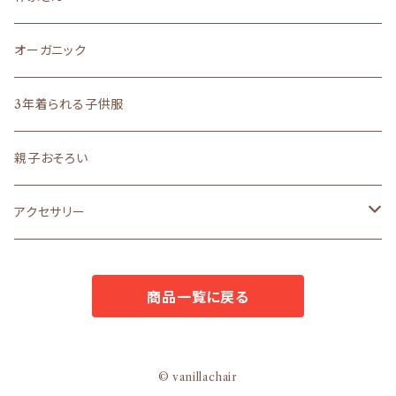
liberty
madeinJAPAN
文房具
ロングセラー
その他雑貨
サイズ５０～７０
作家さん雑貨
オーガニック
ロングセラー
まえをけいこ。イラスト
ギフト
バッグ
オーダーメイド
ラッピング
作家さんアクセサリー
3年着られる子供服
ギフト
まえをけいこ。イラスト
アクセサリー
うちの子シリーズ
ラッピングボックス
ロングセラー
作家さんバッグ
親子おそろい
文房具
POPO
ラッピングL
原優子さん
アクセサリー
ラッピングS
nosket
avion
商品一覧に戻る
ギフトセット
avion
mello
mello
le23fevrier
© vanillachair