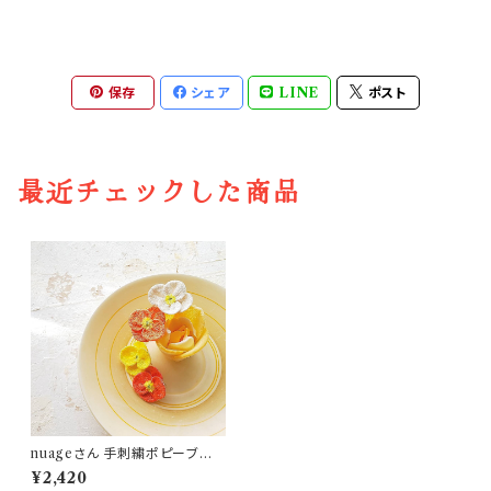
保存
シェア
LINE
ポスト
最近チェックした商品
nuageさん 手刺繍ポピーブロ
ーチ
¥2,420