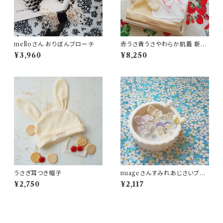
melloさん おりぼんブローチ
赤うさ青うさやわらか肌着 新生
児ギフトセット
¥3,960
¥8,250
うさぎ耳つき帽子
nuageさんすみれあじさいブロ
ーチ
¥2,750
¥2,117