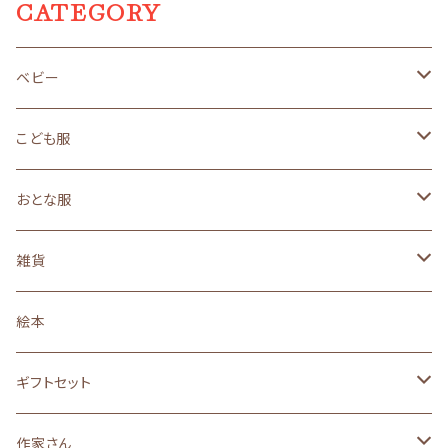
CATEGORY
ベビー
size 50～70（新生児サイズ）
こども服
ギフトセット
size 80（１歳サイズ）
size90（２歳くらいサイズ）
おとな服
オーガニック
オーガニック
オーガニック
３年着られるこども服
size110（４歳くらいサイズ）
ロングセラー
雑貨
ロングセラー
ロングセラー
ロングセラー
ロングセラー
made in JAPAN
親子おそろい
ベビー小物
３年着られるこども服
黒うさ・白うさシリーズ
絵本
made in JAPAN
made in JAPAN
made in JAPAN
made in JAPAN
オーガニック
ロングセラー
size90
size130(6～7歳くらいサイズ)
黒ねこ・白ねこシリーズ
ギフトセット
絵本のイメージの子供服
made in JAPAN
made in JAPAN
オーガニック
オーガニック
らくがきシリーズ
サイズ８０(１歳)
作家さん