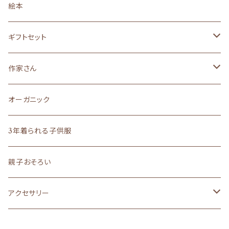
ロングセラー
ロングセラー
ロングセラー
made in JAPAN
親子おそろい
ベビー小物
３年着られるこども服
黒うさ・白うさシリーズ
絵本
made in JAPAN
made in JAPAN
made in JAPAN
made in JAPAN
オーガニック
ロングセラー
size90
size130(6～7歳くらいサイズ)
黒ねこ・白ねこシリーズ
ギフトセット
絵本のイメージの子供服
made in JAPAN
made in JAPAN
オーガニック
オーガニック
らくがきシリーズ
サイズ８０(１歳)
作家さん
liberty
madeinJAPAN
文房具
ロングセラー
その他雑貨
サイズ５０～７０
作家さん雑貨
オーガニック
ロングセラー
まえをけいこ。イラスト
ギフト
バッグ
オーダーメイド
ラッピング
作家さんアクセサリー
3年着られる子供服
ギフト
まえをけいこ。イラスト
アクセサリー
うちの子シリーズ
ラッピングボックス
ロングセラー
作家さんバッグ
親子おそろい
文房具
POPO
ラッピングL
原優子さん
アクセサリー
ラッピングS
nosket
avion