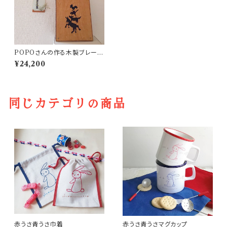
POPOさんの作る木製ブレーメ
ンバッグ
¥24,200
同じカテゴリの商品
赤うさ青うさ巾着
赤うさ青うさマグカップ