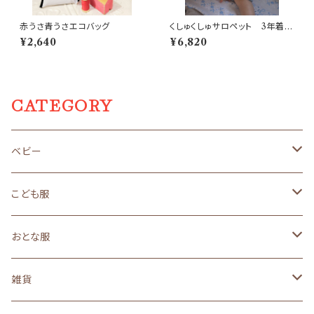
赤うさ青うさエコバッグ
くしゅくしゅサロペット 3年着ら
れる子供服
¥2,640
¥6,820
CATEGORY
ベビー
size 50～70（新生児サイズ）
こども服
ギフトセット
size 80（１歳サイズ）
size90（２歳くらいサイズ）
おとな服
オーガニック
オーガニック
オーガニック
３年着られるこども服
size110（４歳くらいサイズ）
ロングセラー
雑貨
ロングセラー