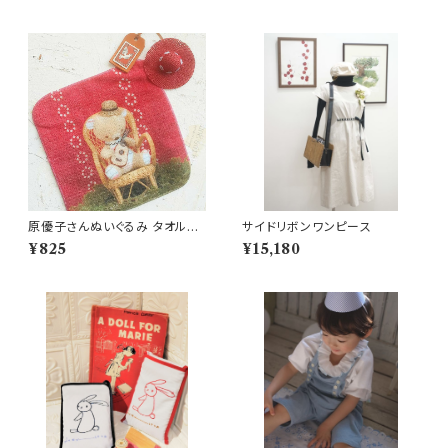
原優子さんぬいぐるみ タオルハ
サイドリボンワンピース
ンカチ
¥825
¥15,180