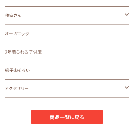
絵本のイメージの子供服
made in JAPAN
made in JAPAN
オーガニック
オーガニック
らくがきシリーズ
サイズ８０(１歳)
作家さん
liberty
madeinJAPAN
文房具
ロングセラー
その他雑貨
サイズ５０～７０
作家さん雑貨
オーガニック
ロングセラー
まえをけいこ。イラスト
ギフト
バッグ
オーダーメイド
ラッピング
作家さんアクセサリー
3年着られる子供服
ギフト
まえをけいこ。イラスト
アクセサリー
うちの子シリーズ
ラッピングボックス
ロングセラー
作家さんバッグ
親子おそろい
文房具
POPO
ラッピングL
原優子さん
アクセサリー
ラッピングS
nosket
avion
商品一覧に戻る
ギフトセット
avion
mello