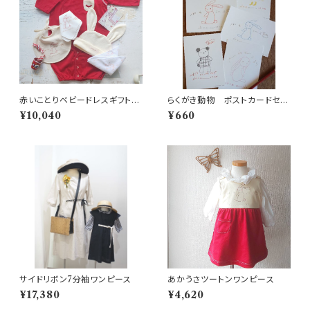
赤いことりベビードレスギフトセ
らくがき動物 ポストカードセッ
ット 新生児
ト
¥10,040
¥660
サイドリボン7分袖ワンピース
あかうさツートンワンピース
¥17,380
¥4,620