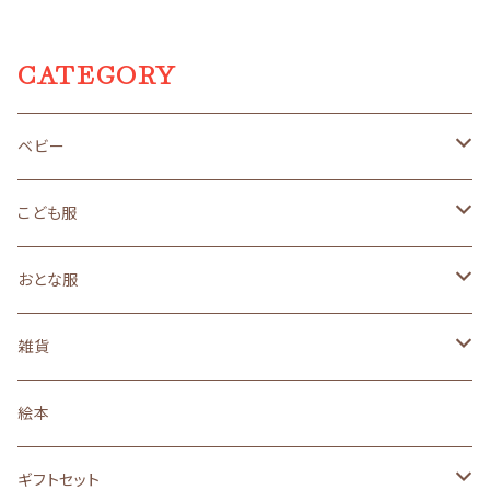
CATEGORY
ベビー
size 50～70（新生児サイズ）
こども服
ギフトセット
size 80（１歳サイズ）
size90（２歳くらいサイズ）
おとな服
オーガニック
オーガニック
オーガニック
３年着られるこども服
size110（４歳くらいサイズ）
ロングセラー
雑貨
ロングセラー
ロングセラー
ロングセラー
ロングセラー
made in JAPAN
親子おそろい
ベビー小物
３年着られるこども服
黒うさ・白うさシリーズ
絵本
made in JAPAN
made in JAPAN
made in JAPAN
made in JAPAN
オーガニック
ロングセラー
size90
size130(6～7歳くらいサイズ)
黒ねこ・白ねこシリーズ
ギフトセット