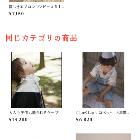
襟つきエプロンワンピース S 1
～5歳
¥7,150
同じカテゴリの商品
大人も子供も着られるケープ
くしゅくしゅサロペット 3年着ら
れる子供服
¥13,200
¥6,820