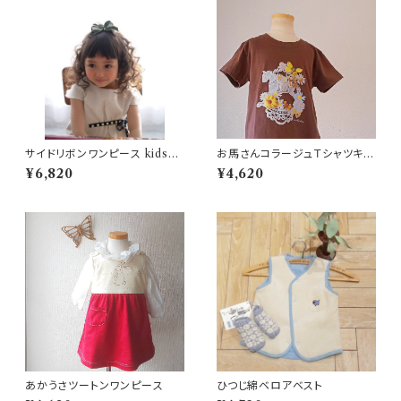
サイドリボンワンピース kids9
お馬さんコラージュＴシャツキッ
0.110
ズ
¥6,820
¥4,620
あかうさツートンワンピース
ひつじ綿ベロアベスト