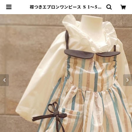
襟つきエプロンワンピース S 1～5歳
| vanillachair