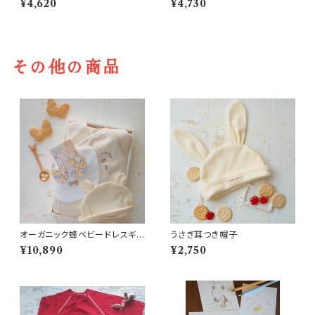
¥4,620
¥4,730
その他の商品
オーガニック蜂ベビードレスギフ
うさぎ耳つき帽子
トセット
¥10,890
¥2,750