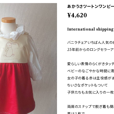
あかうさツートンワンピ
¥4,620
International shipping
バニラチェアいちばん人気の
25年前からのロングセラーア
愛らしい表情のらくがきタッ
ベビーのなごやかな時間に寄
女の子の着る赤は主役感があ
ちいさなポケットもついて
子供たちもお気に入りの一枚
両肩のスナップで脱ぎ着も簡
夏は１枚で。