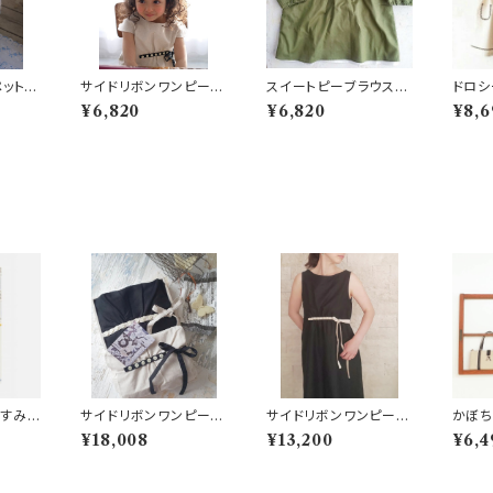
ペット
サイドリボンワンピース
スイートピーブラウス
ドロシ
服
kids90.110
3年着られる子供服
ーシッ
¥6,820
¥6,820
¥8,6
とすみ
サイドリボンワンピース
サイドリボンワンピース
かぼち
dande
親子ギフトセット
ノースリーブ
着られ
¥18,008
¥13,200
¥6,4
t