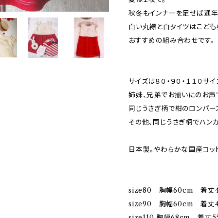
秋冬もインナーを足せば通年
白い丸襟と白タイツはこども
おすすめの組み合わせです。
サイズは８０・９０・１１０サイ
姉妹、兄弟でお揃いにのお声で
同じうさぎ柄で紺のロンパー
その他、同じうさぎ柄でハンカ
日本製。やわらかな国産コット
size80 胸幅60cm 着丈
size90 胸幅60cm 着丈
size110 胸幅68cm 着丈5