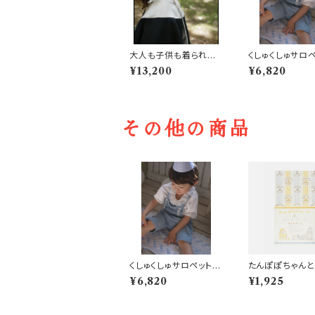
大人も子供も着られる
くしゅくしゅサロ
ケープ
3年着られる子供
¥13,200
¥6,820
その他の商品
くしゅくしゅサロペット
たんぽぽちゃん
3年着られる子供服
れちゃん little 
¥6,820
¥1,925
lion little viole