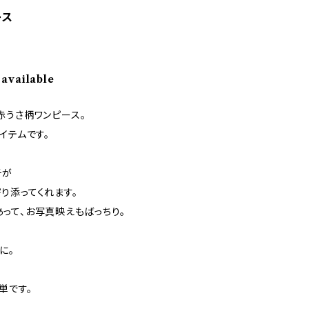
ース
 available
赤うさ柄ワンピース。
イテムです。
チが
り添ってくれます。
って、お写真映えもばっちり。
に。
単です。