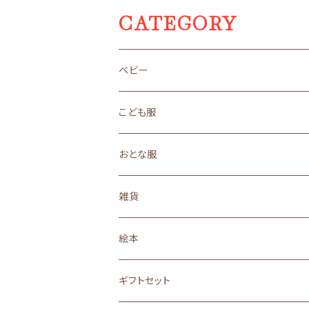
CATEGORY
ベビー
size 50～70（新生児サイズ）
こども服
ギフトセット
size 80（１歳サイズ）
size90（２歳くらいサイズ）
おとな服
オーガニック
オーガニック
オーガニック
３年着られるこども服
size110（４歳くらいサイズ）
ロングセラー
雑貨
ロングセラー
ロングセラー
ロングセラー
ロングセラー
made in JAPAN
親子おそろい
ベビー小物
３年着られるこども服
黒うさ・白うさシリーズ
絵本
made in JAPAN
made in JAPAN
made in JAPAN
made in JAPAN
オーガニック
ロングセラー
size90
size130(6～7歳くらいサイズ)
黒ねこ・白ねこシリーズ
ギフトセット