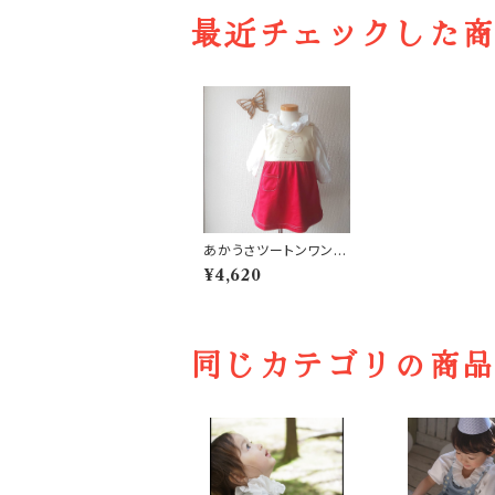
最近チェックした
あかうさツートンワンピ
ース
¥4,620
同じカテゴリの商