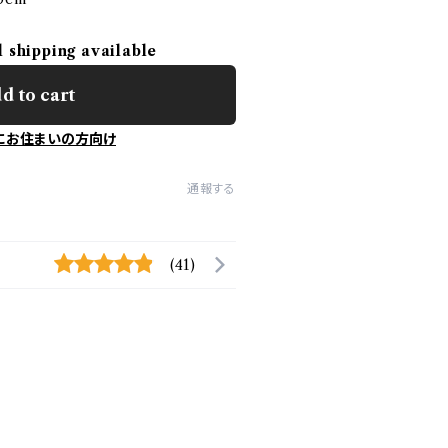
l shipping available
d to cart
にお住まいの方向け
通報する
(41)