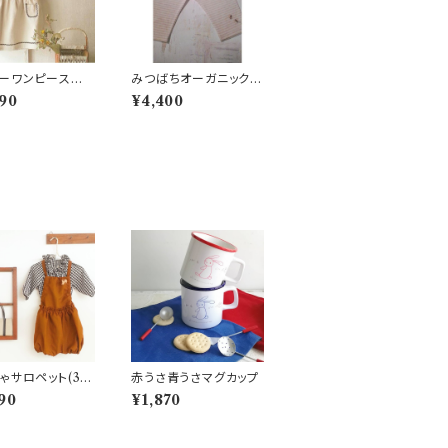
ーワンピースベ
みつばちオーガニックパ
ク
ンツ
90
¥4,400
ゃサロペット(3年
赤うさ青うさマグカップ
る子供服)
90
¥1,870